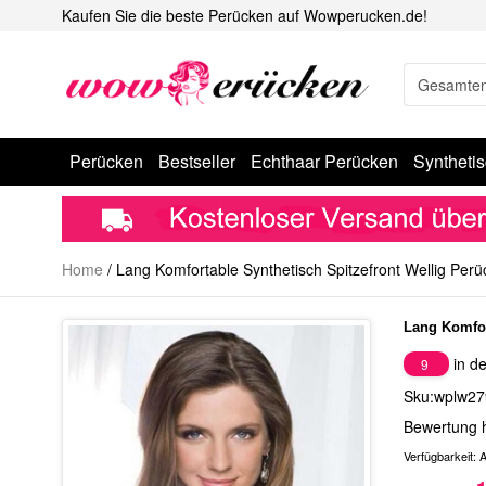
Kaufen Sie die beste Perücken auf Wowperucken.de!
Perücken
Bestseller
Echthaar Perücken
Syntheti
Home
/
Lang Komfortable Synthetisch Spitzefront Wellig Perü
Lang Komfor
in de
9
Sku:wplw27
Bewertung 
Verfügbarkeit:
A