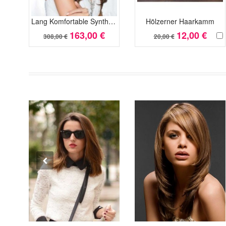
Lang Komfortable Synthetisch Spitzefront Wellig Perücke
Hölzerner Haarkamm
163,00 €
12,00 €
308,00 €
20,00 €