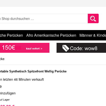
sche Perücken
Afro Amerikanische Perücken
Männer & Kinde
cke
table Synthetisch Spitzefront Wellig Perücke
n letzten 46 Minuten verkauft
9
hinzufügen
uf Lager