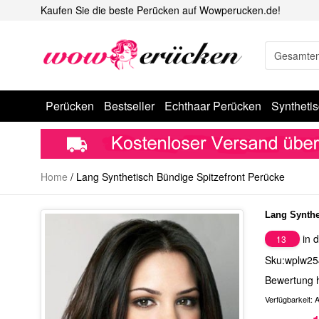
Kaufen Sie die beste Perücken auf Wowperucken.de!
Perücken
Bestseller
Echthaar Perücken
Syntheti
Home
/
Lang Synthetisch Bündige Spitzefront Perücke
Lang Synthe
in d
13
Sku:wplw25
Bewertung 
Verfügbarkeit:
A