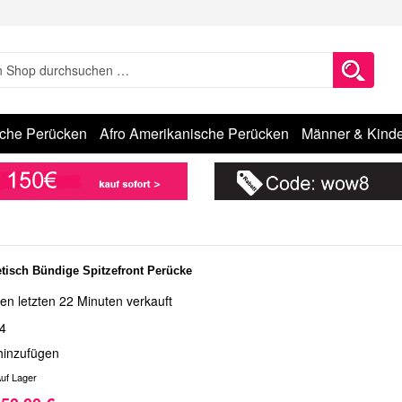
sche Perücken
Afro Amerikanische Perücken
Männer & Kinde
tisch Bündige Spitzefront Perücke
en letzten 22 Minuten verkauft
4
hinzufügen
uf Lager