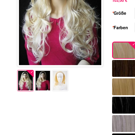
103,00 €
*
Größe
*
Farben