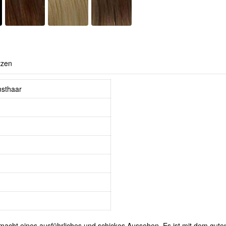
tzen
nsthaar
 macht eines ausführliches und schickes Aussehen. Es ist mit dem gut