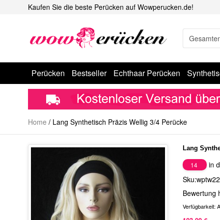
Kaufen Sie die beste Perücken auf Wowperucken.de!
Perücken
Bestseller
Echthaar Perücken
Syntheti
Home
/
Lang Synthetisch Präzis Wellig 3/4 Perücke
Lang Synthe
in d
14
Sku:wptw22
Bewertung 
Verfügbarkeit:
A