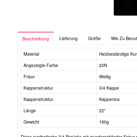
Lieferung
Größe
Wie Zu Benu
Beschreibung
Material
Heizbeständige Ku
Angezeigte Farbe
22N
Frisur
Wellig
Kappenstruktur
3/4 Kappe
Kappenstruktur
Kappenlos
Länge
22"
Gewicht
160g
Diese synthetische 3/4 Perücke mit wunderschönder Frisur