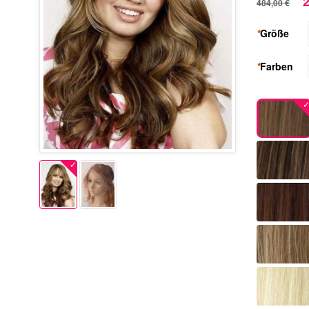
2
484,00 €
*
Größe
*
Farben