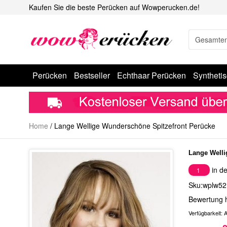
Kaufen Sie die beste Perücken auf Wowperucken.de!
Perücken
Bestseller
Echthaar Perücken
Syntheti
Home
/
Lange Wellige Wunderschöne Spitzefront Perücke
Lange Welli
in de
1
Sku:wplw52
Bewertung 
Verfügbarkeit:
A