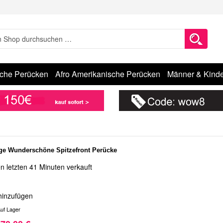
sche Perücken
Afro Amerikanische Perücken
Männer & Kinde
ge Wunderschöne Spitzefront Perücke
n letzten 41 Minuten verkauft
hinzufügen
uf Lager