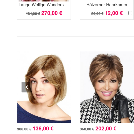
Lange Wellige Wunderschöne Spitzefront Perücke
Hölzerner Haarkamm
270,00 €
12,00 €
484,00 €
20,00 €
136,00 €
202,00 €
308,00 €
360,00 €