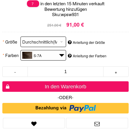
in den letzten 15 Minuten verkauft
7
Bewertung hinzufügen
Sku:
wpsw931
91,00 €
251,00 €
*
Größe
Anleitung der Größe
*
Farben
S-7A
Anleitung der Farben
-
+
In den Warenkorb
-ODER-