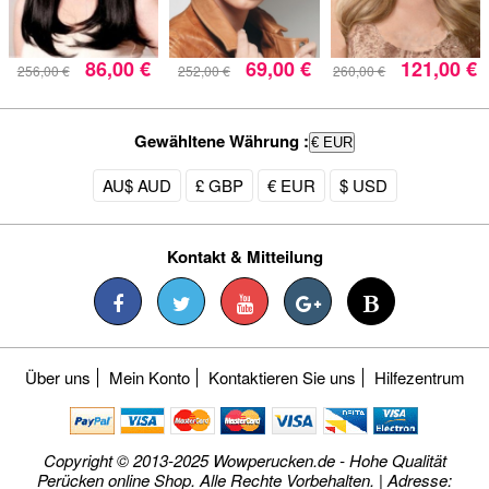
86,00 €
69,00 €
121,00 €
256,00 €
252,00 €
260,00 €
Gewähltene Währung :
€ EUR
AU$ AUD
£ GBP
€ EUR
$ USD
Kontakt & Mitteilung
Über uns
Mein Konto
Kontaktieren Sie uns
Hilfezentrum
Copyright © 2013-2025 Wowperucken.de - Hohe Qualität
Perücken online Shop. Alle Rechte Vorbehalten. | Adresse: