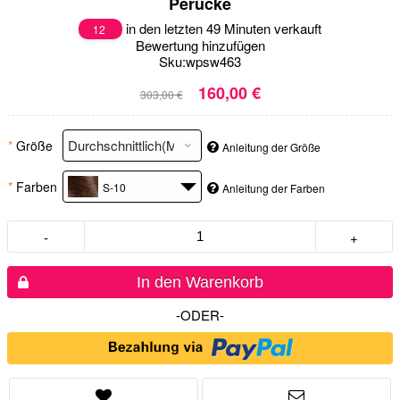
Perücke
in den letzten 49 Minuten verkauft
12
Bewertung hinzufügen
Sku:
wpsw463
160,00 €
303,00 €
*
Größe
Anleitung der Größe
*
Farben
S-10
Anleitung der Farben
-
+
In den Warenkorb
-ODER-