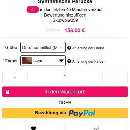
Synthetische Perücke
in den letzten 45 Minuten verkauft
9
Bewertung hinzufügen
Sku:
wplw359
156,00 €
289,00 €
*
Größe
Anleitung der Größe
*
Farben
S-28R
Anleitung der Farben
-
+
In den Warenkorb
-ODER-