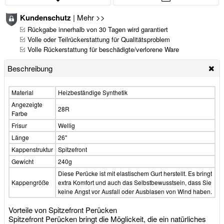
Kundenschutz
|
Mehr >>
Rückgabe innerhalb von 30 Tagen wird garantiert
Volle oder Teilrückerstattung für Qualitätsproblem
Volle Rückerstattung für beschädigte/verlorene Ware
Beschreibung
Material
Heizbeständige Synthetik
Angezeigte
28R
Farbe
Frisur
Wellig
Länge
26"
Kappenstruktur
Spitzefront
Gewicht
240g
Diese Perücke ist mit elastischem Gurt herstellt. Es bringt
Kappengröße
extra Komfort und auch das Selbstbewusstsein, dass Sie
keine Angst vor Ausfall oder Ausblasen von Wind haben.
Vorteile von Spitzefront Perücken
Spitzefront Perücken bringt die Möglickeit, die ein natürliches