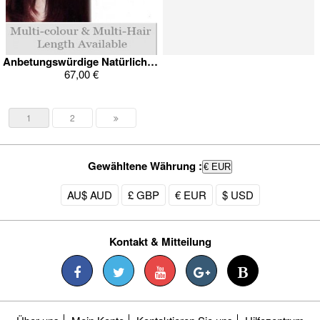
Anbetungswürdige Natürliche Keratin Haarverlängerung
67,00 €
1
2
Gewähltene Währung :
€ EUR
AU$ AUD
£ GBP
€ EUR
$ USD
Kontakt & Mitteilung