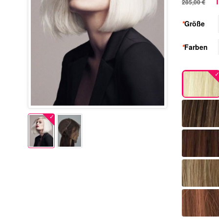
1
285,00 €
*
Größe
*
Farben