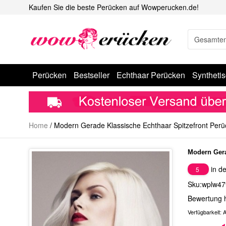
Kaufen Sie die beste Perücken auf Wowperucken.de!
Perücken
Bestseller
Echthaar Perücken
Syntheti
Home
/
Modern Gerade Klassische Echthaar Spitzefront Perü
Modern Gera
in de
5
Sku:wplw47
Bewertung 
Verfügbarkeit:
A