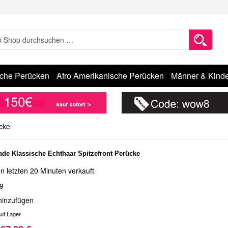
sche Perücken
Afro Amerikanische Perücken
Männer & Kinde
cke
de Klassische Echthaar Spitzefront Perücke
n letzten 20 Minuten verkauft
9
hinzufügen
uf Lager