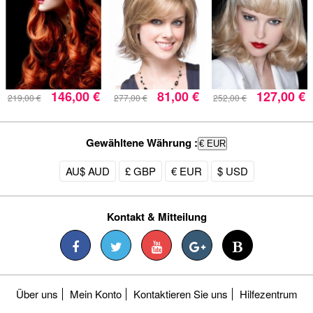
146,00 €
81,00 €
127,00 €
219,00 €
277,00 €
252,00 €
Gewähltene Währung :
€ EUR
AU$ AUD
£ GBP
€ EUR
$ USD
Kontakt & Mitteilung
Über uns
Mein Konto
Kontaktieren Sie uns
Hilfezentrum