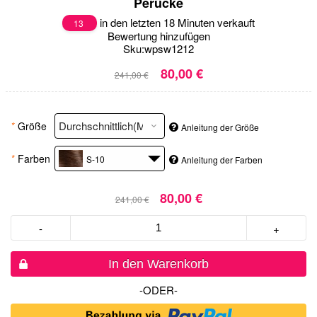
Perücke
in den letzten 18 Minuten verkauft
13
Bewertung hinzufügen
Sku:
wpsw1212
80,00 €
241,00 €
*
Größe
Anleitung der Größe
*
Farben
S-10
Anleitung der Farben
80,00 €
241,00 €
-
+
In den Warenkorb
-ODER-