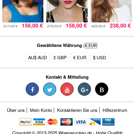
156,00 €
158,00 €
238,00 €
317,00 €
276,00 €
425,00 €
Gewähltene Währung :
€ EUR
AU$ AUD
£ GBP
€ EUR
$ USD
Kontakt & Mitteilung
Über uns
Mein Konto
Kontaktieren Sie uns
Hilfezentrum
Copyright © 2013-2025 Wowperucken.de - Hohe Qualität