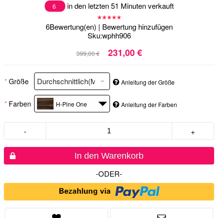
in den letzten 51 Minuten verkauft
6
6
Bewertung(en)
|
Bewertung hinzufügen
Sku:
wphh906
231,00 €
399,00 €
*
Größe
Anleitung der Größe
*
Farben
H-Pine One
Anleitung der Farben
-
+
In den Warenkorb
-ODER-