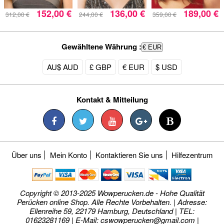
152,00 €
136,00 €
189,00 €
312,00 €
244,00 €
359,00 €
Gewähltene Währung :
€ EUR
AU$ AUD
£ GBP
€ EUR
$ USD
Kontakt & Mitteilung
Über uns
Mein Konto
Kontaktieren Sie uns
Hilfezentrum
Copyright © 2013-2025 Wowperucken.de - Hohe Qualität
Perücken online Shop. Alle Rechte Vorbehalten. | Adresse:
Ellenreihe 59, 22179 Hamburg, Deutschland | TEL:
01623281169 | E-Mail:
cswowperucken@gmail.com
|