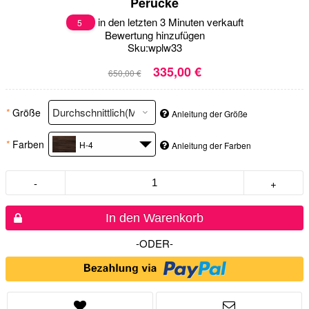
Perücke
in den letzten 3 Minuten verkauft
5
Bewertung hinzufügen
Sku:
wplw33
335,00 €
650,00 €
*
Größe
Anleitung der Größe
*
Farben
H-4
Anleitung der Farben
-
+
In den Warenkorb
-ODER-