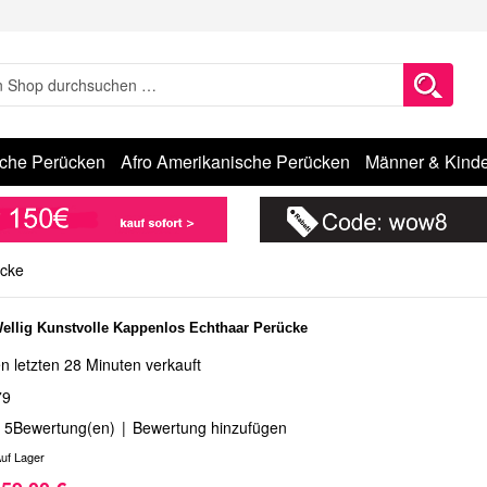
sche Perücken
Afro Amerikanische Perücken
Männer & Kinde
ücke
Wellig Kunstvolle Kappenlos Echthaar Perücke
n letzten 28 Minuten verkauft
79
5
Bewertung(en)
|
Bewertung hinzufügen
uf Lager