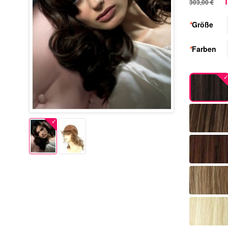
1
303,00 €
*
Größe
*
Farben