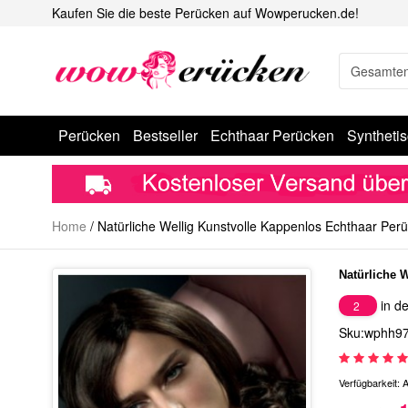
Kaufen Sie die beste Perücken auf Wowperucken.de!
Perücken
Bestseller
Echthaar Perücken
Syntheti
Home
/
Natürliche Wellig Kunstvolle Kappenlos Echthaar Per
Natürliche 
in de
2
Sku:wphh9
Verfügbarkeit:
A