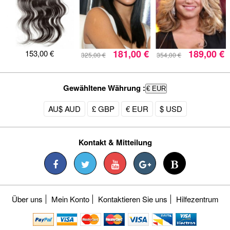
181,00 €
189,00 €
153,00 €
325,00 €
354,00 €
Gewähltene Währung :
€ EUR
AU$ AUD
£ GBP
€ EUR
$ USD
Kontakt & Mitteilung
Über uns
Mein Konto
Kontaktieren Sie uns
Hilfezentrum