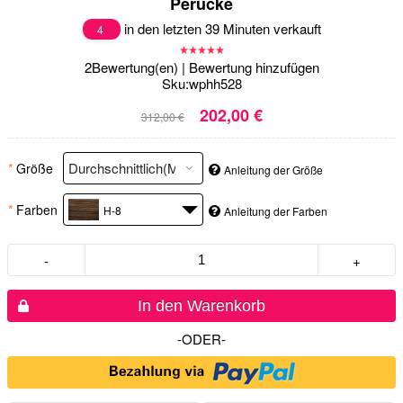
Perücke
in den letzten 39 Minuten verkauft
4
2
Bewertung(en)
|
Bewertung hinzufügen
Sku:
wphh528
202,00 €
312,00 €
*
Größe
Anleitung der Größe
*
Farben
H-8
Anleitung der Farben
-
+
In den Warenkorb
-ODER-