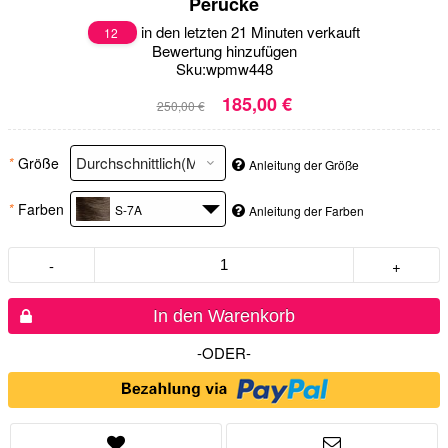
Perücke
in den letzten 21 Minuten verkauft
12
Bewertung hinzufügen
Sku:
wpmw448
185,00 €
250,00 €
*
Größe
Anleitung der Größe
*
Farben
S-7A
Anleitung der Farben
-
+
In den Warenkorb
-ODER-