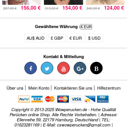
156,00 €
154,00 €
124,00 €
287,00 €
313,00 €
240,00 €
Gewähltene Währung :
€ EUR
AU$ AUD
£ GBP
€ EUR
$ USD
Kontakt & Mitteilung
Über uns
Mein Konto
Kontaktieren Sie uns
Hilfezentrum
Copyright © 2013-2025 Wowperucken.de - Hohe Qualität
Perücken online Shop. Alle Rechte Vorbehalten. | Adresse:
Ellenreihe 59, 22179 Hamburg, Deutschland | TEL:
01623281169 | E-Mail:
cswowperucken@gmail.com
|