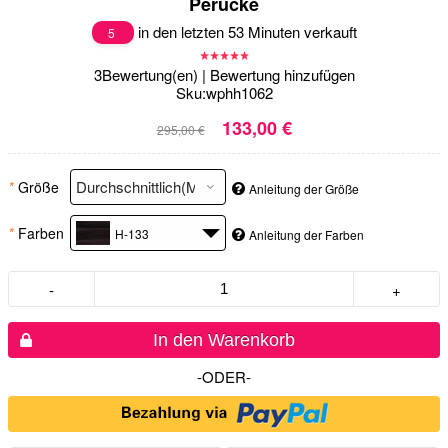
Perücke
in den letzten 53 Minuten verkauft
5
3
Bewertung(en)
|
Bewertung hinzufügen
Sku:
wphh1062
133,00 €
295,00 €
*
Größe
Anleitung der Größe
*
Farben
H-133
Anleitung der Farben
-
+
In den Warenkorb
-ODER-