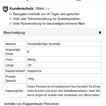
Kundenschutz
|
Mehr >>
Rückgabe innerhalb von 30 Tagen wird garantiert
Volle oder Teilrückerstattung für Qualitätsproblem
Volle Rückerstattung für beschädigte/verlorene Ware
Beschreibung
Material
Heizbeständige Synthetik
Angezeigte
8
Farbe
Frisur
Wellig
Länge
18"
Kappenstruktur
Kappenlos
Produkt
160g
Gewicht
Diese Perücke ist mit elastischem Gurt herstellt. Es bringt
Kappengröße
extra Komfort und auch das Selbstbewusstsein, dass Sie
keine Angst vor Ausfall oder Ausblasen von Wind haben.
Vorteile von Kappenlosen Perücken