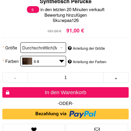
Synthetisch Perücke
in den letzten 20 Minuten verkauft
9
Bewertung hinzufügen
Sku:
wpaa126
91,00 €
181,00 €
*
Größe
Anleitung der Größe
*
Farben
S-8
Anleitung der Farben
-
+
In den Warenkorb
-ODER-