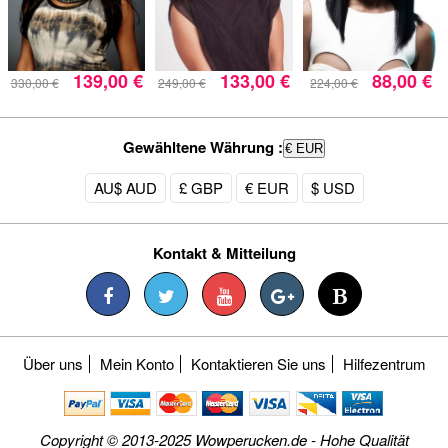
139,00 €
133,00 €
88,00 €
330,00 €
249,00 €
224,00 €
Gewähltene Währung :
€ EUR
AU$ AUD
£ GBP
€ EUR
$ USD
Kontakt & Mitteilung
Über uns
Mein Konto
Kontaktieren Sie uns
Hilfezentrum
Copyright © 2013-2025 Wowperucken.de - Hohe Qualität