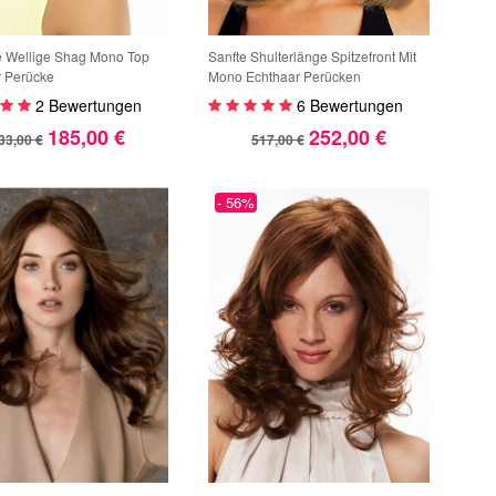
e Wellige Shag Mono Top
Sanfte Shulterlänge Spitzefront Mit
 Perücke
Mono Echthaar Perücken
2 Bewertungen
6 Bewertungen
185,00 €
252,00 €
33,00 €
517,00 €
- 56%