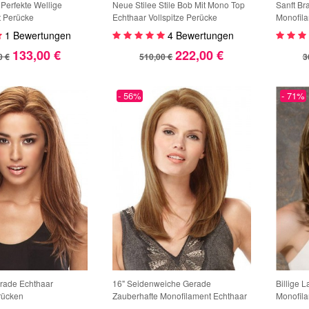
 Perfekte Wellige
Neue Stilee Stile Bob Mit Mono Top
Sanft Br
t Perücke
Echthaar Vollspitze Perücke
Monofil
1 Bewertungen
4 Bewertungen
133,00 €
222,00 €
0 €
510,00 €
3
- 56%
- 71%
rade Echthaar
16" Seidenweiche Gerade
Billige 
erücken
Zauberhafte Monofilament Echthaar
Monofil
Perücken