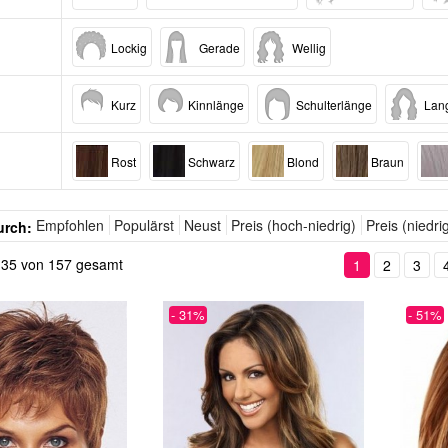
Lockig
Gerade
Wellig
Kurz
Kinnlänge
Schulterlänge
Lan
Rost
Schwarz
Blond
Braun
Empfohlen
Populärst
Neust
Preis (hoch-niedrig)
Preis (niedri
urch:
is 35 von 157 gesamt
1
2
3
- 31%
- 51%