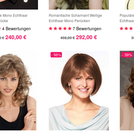
ge Mono Echthaar
Romantische Scharmant Wellige
Populär
rücke
Echthaar Mono Perücken
Echthaar
4 Bewertungen
7 Bewertungen
240,00 €
292,00 €
0 €
408,00 €
3
- 56%
- 39%