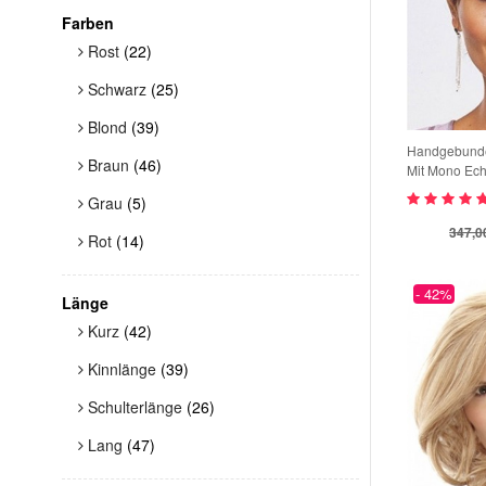
Farben
Rost
(22)
Schwarz
(25)
Blond
(39)
Handgebunde
Braun
(46)
Mit Mono Ech
Grau
(5)
347,0
Rot
(14)
- 42%
Länge
Kurz
(42)
24.07.2026
Kinnlänge
(39)
Schulterlänge
(26)
Sie sieht echt aus (jedes
Lang
(47)
einzelne Haar und i...
24.07.2026