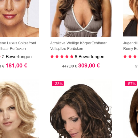
ne Luxus Spitzefront
Attraktive Wellige KörperEchthaar
Jugendli
thaar Perücken
Vollspitze Perücken
Remy Ec
2 Bewertungen
5 Bewertungen
181,00 €
309,00 €
0 €
447,00 €
5
- 33%
- 57%