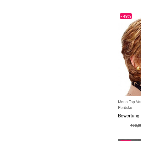
Stark Und Flexible Perücke Halterung
Der Sitz der Perücke ist sehr
WOW2608******19
148,12 €
gut, sie ist in...
- 49%
Natürliche Netzwerk Perücke Kappe
24.07.2026
Kurze Damenperücke Braun mit Pony – Glatte Bob Perücke mit natürlichem Look
Die Perücke sitzt gut und sieht
WOW2608******14
132,00 €
total natürlich...
Fantastische Gerade Kappenlos Wunderbare Echthaar Perücke
24.07.2026
Sieht aus wie Echthaar.Tolle
Perücke die nicht ...
24.07.2026
Die Qualität ist super! Die
Mono Top Van
Perücke sieht aus...
Perücke
Bewertung 
24.07.2026
408,0
Eine super leichte Perücke,
passt , die Haare s...