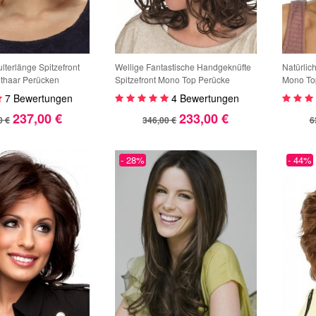
lterlänge Spitzefront
Wellige Fantastische Handgeknüfte
Natürlic
thaar Perücken
Spitzefront Mono Top Perücke
Mono To
7 Bewertungen
4 Bewertungen
237,00 €
233,00 €
0 €
346,00 €
6
- 28%
- 44%