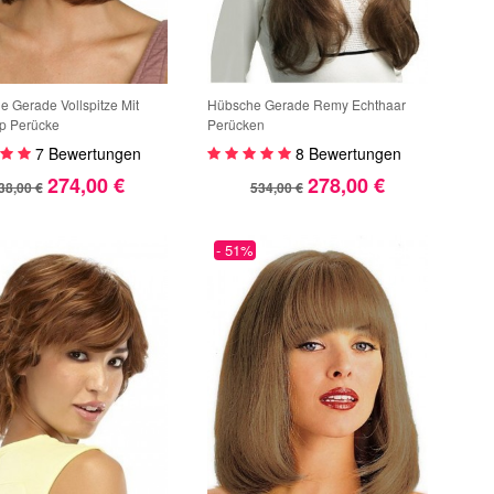
he Gerade Vollspitze Mit
Hübsche Gerade Remy Echthaar
p Perücke
Perücken
7 Bewertungen
8 Bewertungen
274,00 €
278,00 €
38,00 €
534,00 €
- 51%