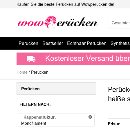
Kaufen Sie die beste Perücken auf Wowperucken.de!
Perücken
Bestseller
Echthaar Perücken
Syntheti
Home
/
Perücken
Perück
Perücken
heiße 
FILTERN NACH:
Kappenstruktur:
Monofilament
Frisur