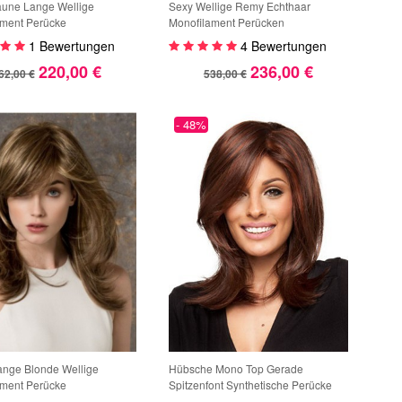
aune Lange Wellige
Sexy Wellige Remy Echthaar
ament Perücke
Monofilament Perücken
1 Bewertungen
4 Bewertungen
220,00 €
236,00 €
62,00 €
538,00 €
- 48%
Lange Blonde Wellige
Hübsche Mono Top Gerade
ament Perücke
Spitzenfont Synthetische Perücke