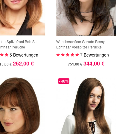
che Spitzefront Bob Stil
Wunderschöne Gerade Remy
hthaar Perücke
Echthaar Vollspitze Perücke
5 Bewertungen
7 Bewertungen
252,00 €
344,00 €
15,00 €
751,00 €
- 48%