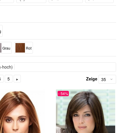
g
Grau
Rot
g-hoch)
4
5
Zeige
- 54%