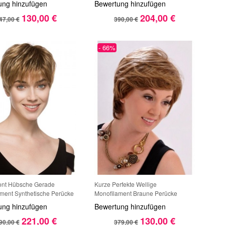
ung hinzufügen
Bewertung hinzufügen
130,00 €
204,00 €
47,00 €
390,00 €
- 66%
ont Hübsche Gerade
Kurze Perfekte Wellige
ment Synthetische Perücke
Monofilament Braune Perücke
ung hinzufügen
Bewertung hinzufügen
221,00 €
130,00 €
90,00 €
379,00 €