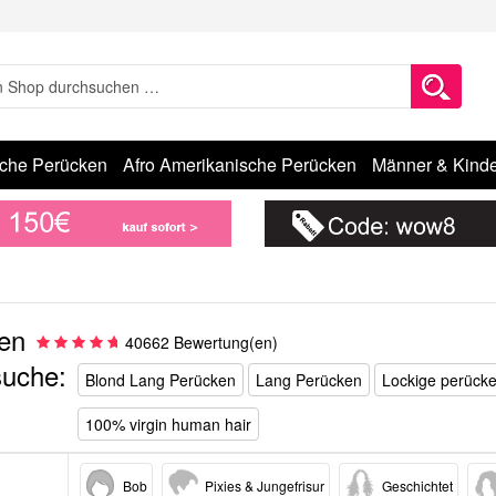
sche Perücken
Afro Amerikanische Perücken
Männer & Kinde
en
40662 Bewertung(en)
suche:
Blond Lang Perücken
Lang Perücken
Lockige perück
100% virgin human hair
Bob
Pixies & Jungefrisur
Geschichtet