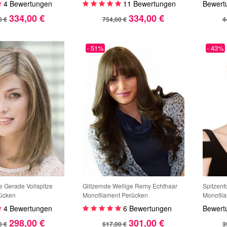
4 Bewertungen
11 Bewertungen
Bewert
334,00 €
334,00 €
0 €
754,00 €
4
- 51%
- 43%
 Gerade Vollspitze
Glitzernde Wellige Remy Echthaar
Spitzenf
rücken
Monofilament Perücken
Monofila
4 Bewertungen
6 Bewertungen
Bewert
298,00 €
301,00 €
0 €
617,00 €
3