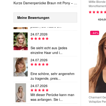
Mittle Blonde
Natürliche Netzwerk Perücke Kappe
Monofilamen
Die Qualität ist super! Die
Kurze Damenperücke Braun mit Pony – Glatte Bob Perücke mit natürlichem Look
Perücke sieht aus...
Meine Bewertungen
WOW2608******14
132,00 €
424,0
24.07.2026
Fantastische Gerade Kappenlos Wunderbare Echthaar Perücke
Eine super leichte Perücke,
WOW2608******06
105,00 €
- 44%
passt , die Haare s...
Kurze Mechanische Bob Perücke mit Strähnchen – Haar mit Pony für Damen
24.07.2026
WOW2608******34
158,00 €
Attraktiv Wellig Hinreißende Spitzefront Echthaar Perücke
WOW2608******38
167,00 €
Sie sieht echt aus (jedes
Zauberhafte Wellig Schöne Spitzefront Echthaar Perücke
einzelne Haar und i...
WOW2608******18
24.07.2026
533,00 €
Damen Remy-Echthaarperücke langer Stufenschnitt 16 Zoll – Haselnussbraun mit Karamell-Highlights – Lace Front – glatt
Heiß Verkaufen Romantische Remy Echthaar Kappenlose Perücke
Eine schöne, sehr angenehm
zu tragende, preis...
WOW2608******69
861,12 €
Elegant Kappenlos Komfortable Gerade Remy Echthaar Perücke
24.07.2026
Charmant Ge
Elegant Kappenlos Natürliche Remy Echthaar Gerade Perücke
Vollspitze P
Mit dieser Perücke kann man