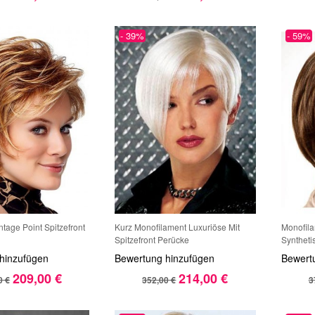
- 39%
- 59%
tage Point Spitzefront
Kurz Monofilament Luxuriöse Mit
Monofila
Spitzefront Perücke
Syntheti
hinzufügen
Bewertung hinzufügen
Bewert
209,00 €
214,00 €
0 €
352,00 €
3