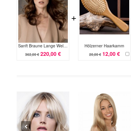
+
Sanft Braune Lange Wellige Monofilament Perücke
Hölzerner Haarkamm
220,00 €
12,00 €
362,00 €
20,00 €