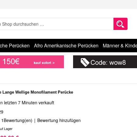
sche Perücken
Afro Amerikanische Perücken
Männer & Kinde
e Lange Wellige Monofilament Perücke
n letzten 7 Minuten verkauft
29
1
Bewertung(en)
|
Bewertung hinzufügen
uf Lager