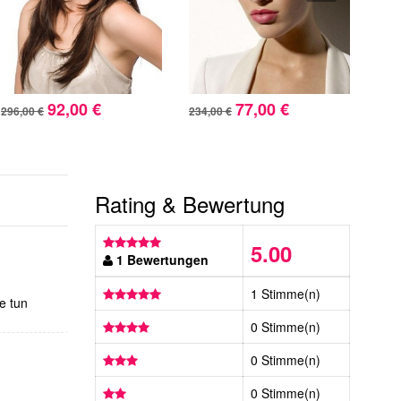
92,00 €
77,00 €
296,00 €
234,00 €
265,
Rating & Bewertung
5.00
1 Bewertungen
1 Stimme(n)
e tun
0 Stimme(n)
0 Stimme(n)
0 Stimme(n)