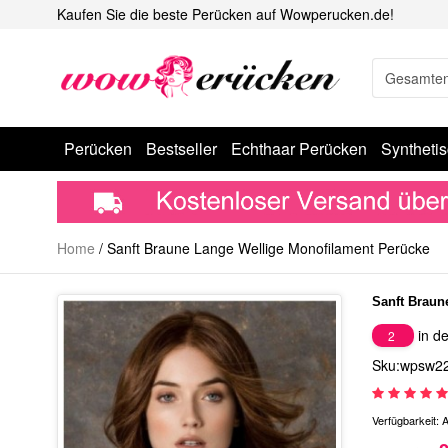
Kaufen Sie die beste Perücken auf Wowperucken.de!
Perücken
Bestseller
Echthaar Perücken
Syntheti
Home
/
Sanft Braune Lange Wellige Monofilament Perücke
Sanft Braun
in de
2
Sku:wpsw2
Verfügbarkeit:
A