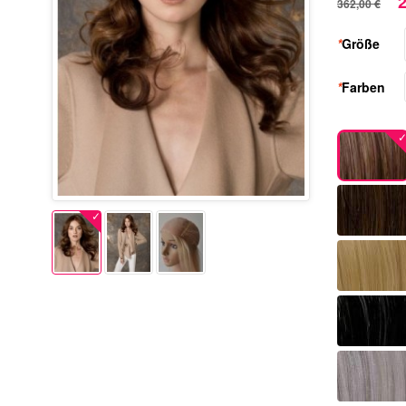
2
362,00 €
*
Größe
*
Farben