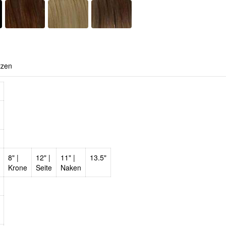
tzen
8" |
12" |
11" |
13.5"
Krone
Seite
Naken