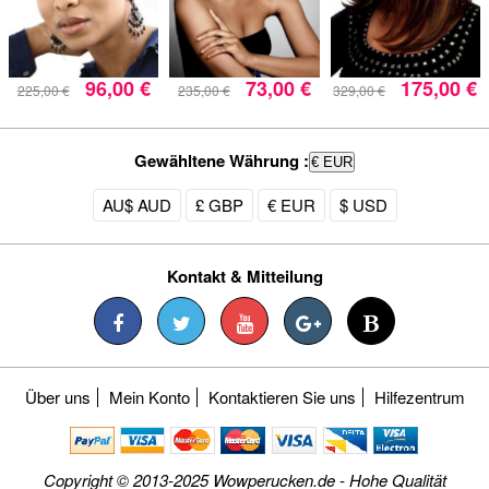
96,00 €
73,00 €
175,00 €
225,00 €
235,00 €
329,00 €
Gewähltene Währung :
€ EUR
AU$ AUD
£ GBP
€ EUR
$ USD
Kontakt & Mitteilung
Über uns
Mein Konto
Kontaktieren Sie uns
Hilfezentrum
Copyright © 2013-2025 Wowperucken.de - Hohe Qualität