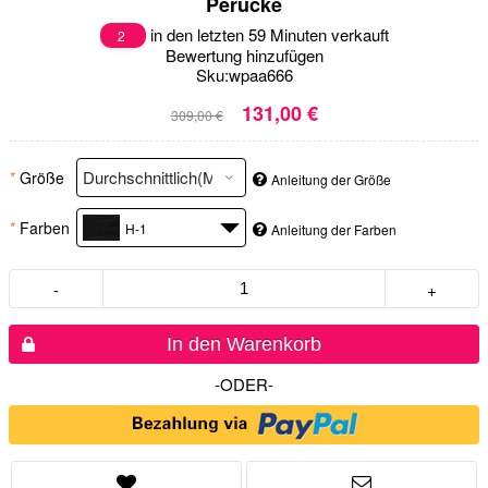
Perücke
in den letzten 59 Minuten verkauft
2
Bewertung hinzufügen
Sku:
wpaa666
131,00 €
309,00 €
*
Größe
Anleitung der Größe
*
Farben
H-1
Anleitung der Farben
-
+
In den Warenkorb
-ODER-