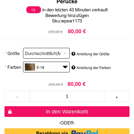
Perücke
in den letzten 43 Minuten verkauft
13
Bewertung hinzufügen
Sku:
wpsw1173
80,00 €
225,00 €
*
Größe
Anleitung der Größe
*
Farben
S-18
Anleitung der Farben
80,00 €
225,00 €
-
+
In den Warenkorb
-ODER-