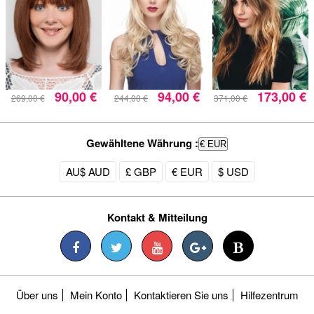
90,00 €
94,00 €
173,00 €
269,00 €
244,00 €
371,00 €
Gewähltene Währung :
€ EUR
AU$ AUD
£ GBP
€ EUR
$ USD
Kontakt & Mitteilung
Über uns
Mein Konto
Kontaktieren Sie uns
Hilfezentrum