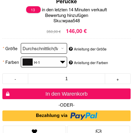
Perücke
in den letzten 14 Minuten verkauft
13
Bewertung hinzufügen
Sku:
wpaa548
146,00 €
350,00 €
*
Größe
Anleitung der Größe
*
Farben
H-1
Anleitung der Farben
-
+
In den Warenkorb
-ODER-