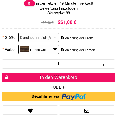
in den letzten 49 Minuten verkauft
5
Bewertung hinzufügen
Sku:
wplw188
261,00 €
450,00 €
*
Größe
Anleitung der Größe
*
Farben
H-Pine One
Anleitung der Farben
-
+
In den Warenkorb
-ODER-