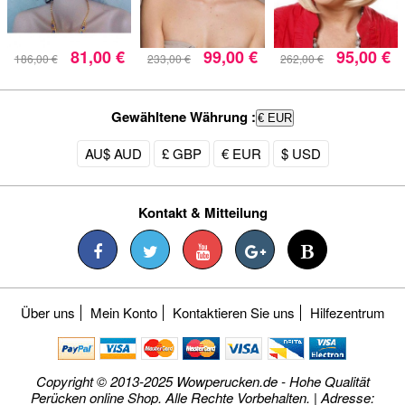
81,00 €
99,00 €
95,00 €
186,00 €
233,00 €
262,00 €
Gewähltene Währung :
€ EUR
AU$ AUD
£ GBP
€ EUR
$ USD
Kontakt & Mitteilung
Über uns
Mein Konto
Kontaktieren Sie uns
Hilfezentrum
Copyright © 2013-2025 Wowperucken.de - Hohe Qualität
Perücken online Shop. Alle Rechte Vorbehalten. | Adresse: