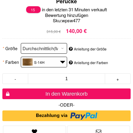
Perücke
in den letzten 31 Minuten verkauft
15
Bewertung hinzufügen
Sku:
wpsw477
140,00 €
315,00 €
*
Größe
Anleitung der Größe
*
Farben
S-14H
Anleitung der Farben
-
+
In den Warenkorb
-ODER-