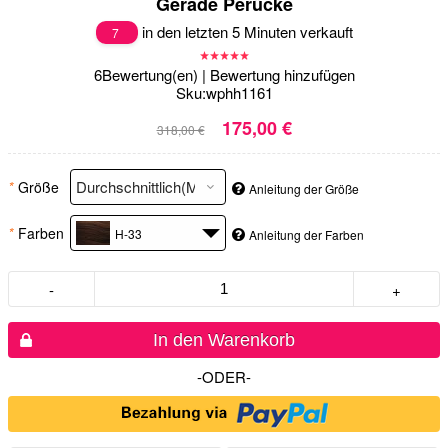
Gerade Perücke
in den letzten 5 Minuten verkauft
7
6
Bewertung(en)
|
Bewertung hinzufügen
Sku:
wphh1161
175,00 €
318,00 €
*
Größe
Anleitung der Größe
*
Farben
H-33
Anleitung der Farben
-
+
In den Warenkorb
-ODER-