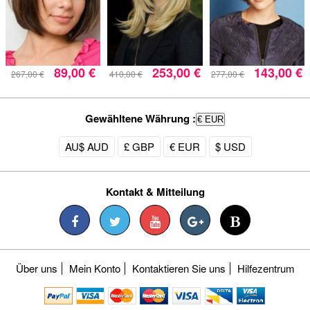
89,00 €
253,00 €
143,00 €
267,00 €
410,00 €
277,00 €
Gewähltene Währung :
€ EUR
AU$ AUD
£ GBP
€ EUR
$ USD
Kontakt & Mitteilung
Über uns
Mein Konto
Kontaktieren Sie uns
Hilfezentrum