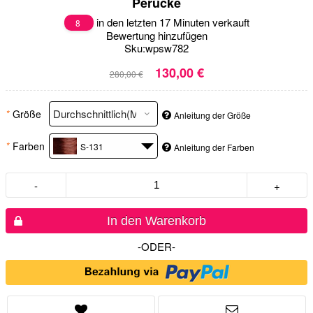
Perücke
in den letzten 17 Minuten verkauft
8
Bewertung hinzufügen
Sku:
wpsw782
130,00 €
280,00 €
*
Größe
Anleitung der Größe
*
Farben
S-131
Anleitung der Farben
-
+
In den Warenkorb
-ODER-