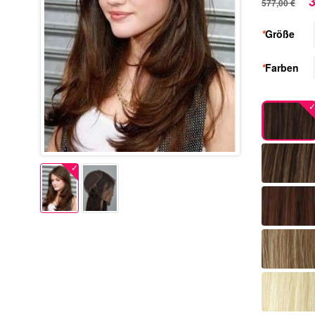
3
577,00 €
*
Größe
*
Farben