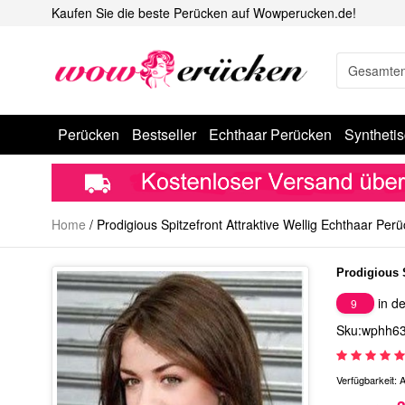
Kaufen Sie die beste Perücken auf Wowperucken.de!
Perücken
Bestseller
Echthaar Perücken
Syntheti
Home
/
Prodigious Spitzefront Attraktive Wellig Echthaar Per
Prodigious S
in de
9
Sku:wphh6
Verfügbarkeit:
A