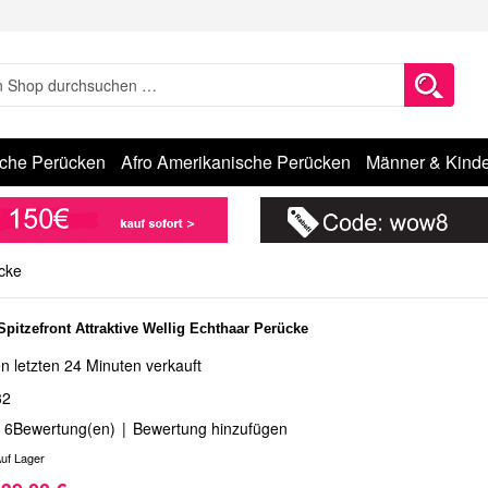
sche Perücken
Afro Amerikanische Perücken
Männer & Kinde
ücke
pitzefront Attraktive Wellig Echthaar Perücke
n letzten 24 Minuten verkauft
32
6
Bewertung(en)
|
Bewertung hinzufügen
uf Lager