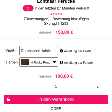
Echthaar Perücke
in den letzten 27 Minuten verkauft
2
7
Bewertung(en)
|
Bewertung hinzufügen
Sku:
wphh1233
198,00 €
325,00 €
*
Größe
Anleitung der Größe
*
Farben
H-Rocky Road
Anleitung der Farben
198,00 €
325,00 €
-
+
In den Warenkorb
-ODER-