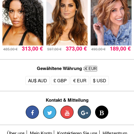
313,00 €
373,00 €
189,00 €
485,00 €
597,00 €
490,00 €
Gewähltene Währung :
€ EUR
AU$ AUD
£ GBP
€ EUR
$ USD
Kontakt & Mitteilung
Über uns
Mein Konto
Kontaktieren Sie uns
Hilfezentrum