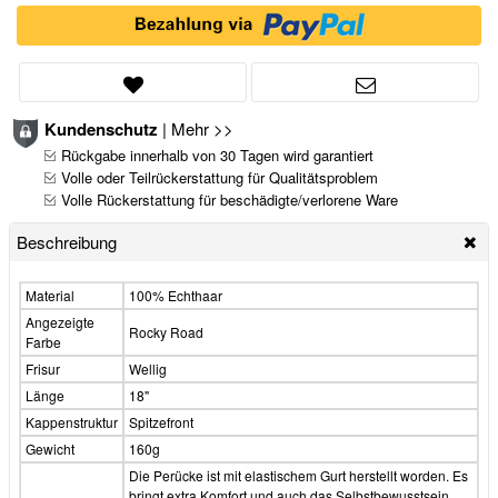
Kundenschutz
|
Mehr >>
Rückgabe innerhalb von 30 Tagen wird garantiert
Volle oder Teilrückerstattung für Qualitätsproblem
Volle Rückerstattung für beschädigte/verlorene Ware
Beschreibung
Material
100% Echthaar
Angezeigte
Rocky Road
Farbe
Frisur
Wellig
Länge
18"
Kappenstruktur
Spitzefront
Gewicht
160g
Die Perücke ist mit elastischem Gurt herstellt worden. Es
bringt extra Komfort und auch das Selbstbewusstsein,