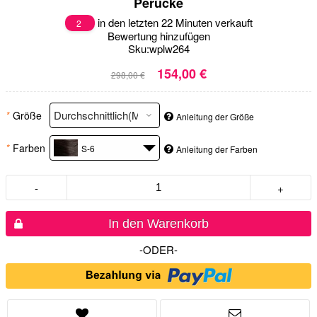
Perücke
in den letzten 22 Minuten verkauft
2
Bewertung hinzufügen
Sku:
wplw264
154,00 €
298,00 €
*
Größe
Anleitung der Größe
*
Farben
S-6
Anleitung der Farben
-
+
In den Warenkorb
-ODER-