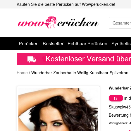
Kaufen Sie die beste Perücken auf Wowperucken.de!
Perücken
Bestseller
Echthaar Perücken
Syntheti
Home
/
Wunderbar Zauberhafte Wellig Kunsthaar Spitzefront
Wunderbar Z
in d
13
Sku:wplw45
Bewertung 
Verfügbarkeit:
A