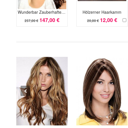
Wunderbar Zauberhafte Wellig Kunsthaar Spitzefront Perücke
Hölzerner Haarkamm
147,00 €
12,00 €
257,00 €
20,00 €