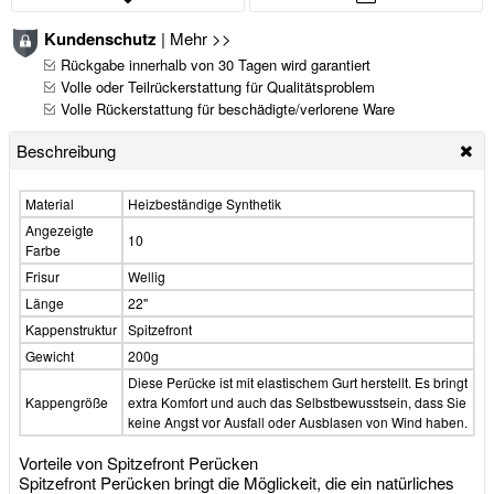
Kundenschutz
|
Mehr >>
Rückgabe innerhalb von 30 Tagen wird garantiert
Volle oder Teilrückerstattung für Qualitätsproblem
Volle Rückerstattung für beschädigte/verlorene Ware
Beschreibung
Material
Heizbeständige Synthetik
Angezeigte
10
Farbe
Frisur
Wellig
Länge
22"
Kappenstruktur
Spitzefront
Gewicht
200g
Diese Perücke ist mit elastischem Gurt herstellt. Es bringt
Kappengröße
extra Komfort und auch das Selbstbewusstsein, dass Sie
keine Angst vor Ausfall oder Ausblasen von Wind haben.
Vorteile von Spitzefront Perücken
Spitzefront Perücken bringt die Möglickeit, die ein natürliches