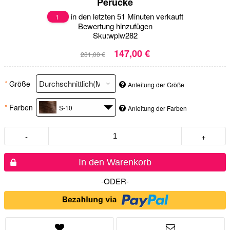
Perücke
in den letzten 51 Minuten verkauft
1
Bewertung hinzufügen
Sku:
wplw282
147,00 €
281,00 €
*
Größe
Anleitung der Größe
*
Farben
S-10
Anleitung der Farben
-
+
In den Warenkorb
-ODER-