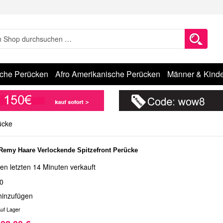
sche Perücken
Afro Amerikanische Perücken
Männer & Kinde
ücke
Remy Haare Verlockende Spitzefront Perücke
en letzten 14 Minuten verkauft
0
hinzufügen
uf Lager