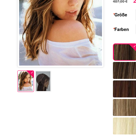
2
487,00 €
*
Größe
*
Farben