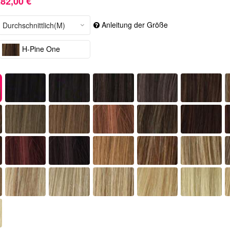
82,00 €
Anleitung der Größe
H-Pine One