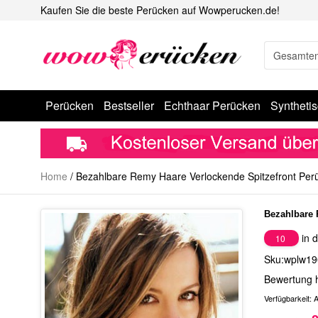
Kaufen Sie die beste Perücken auf Wowperucken.de!
Perücken
Bestseller
Echthaar Perücken
Syntheti
Home
/
Bezahlbare Remy Haare Verlockende Spitzefront Per
Bezahlbare 
in d
10
Sku:wplw19
Bewertung 
Verfügbarkeit:
A