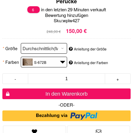
Perücke
in den letzten 29 Minuten verkauft
6
Bewertung hinzufügen
Sku:
wplw427
150,00 €
246,00 €
*
Größe
Anleitung der Größe
*
Farben
S-672B
Anleitung der Farben
-
+
In den Warenkorb
-ODER-