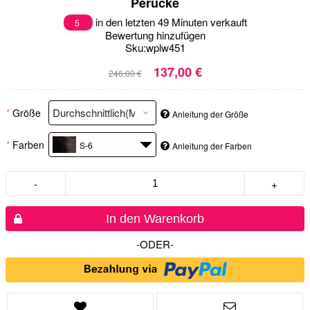
Perücke
in den letzten 49 Minuten verkauft
5
Bewertung hinzufügen
Sku:
wplw451
137,00 €
246,00 €
*
Größe
Anleitung der Größe
*
Farben
S-6
Anleitung der Farben
-
+
In den Warenkorb
-ODER-