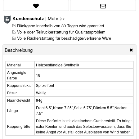
Kundenschutz
|
Mehr >>
Rückgabe innerhalb von 30 Tagen wird garantiert
Volle oder Teilrückerstattung für Qualitätsproblem
Volle Rückerstattung für beschädigte/verlorene Ware
Beschreibung
Material
Heizbeständige Synthetik
Angezeigte
18
Farbe
Kappenstruktur
Spitzefront
Frisur
Wellig
Haar Gewicht
94g
Front 6.5",Krone 7.25",Seite 6.75",Rücken 5.5",Nacken
Länge
7.5"
Diese Perücke ist mit elastischem Gurt herstellt. Es bringt
Kappengröße
extra Komfort und auch das Selbstbewusstsein, dass Sie
keine Angst vor Ausfall oder Ausblasen von Wind haben.