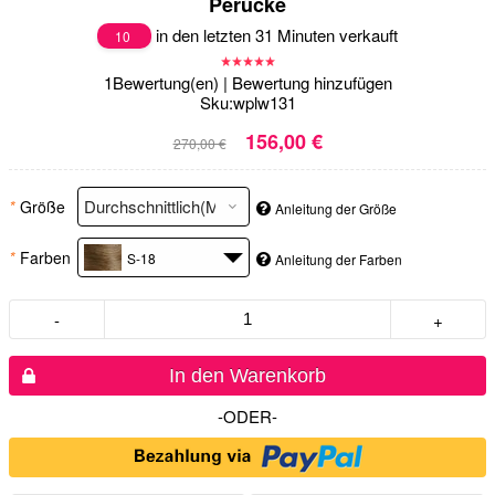
Perücke
in den letzten 31 Minuten verkauft
10
1
Bewertung(en)
|
Bewertung hinzufügen
Sku:
wplw131
156,00 €
270,00 €
*
Größe
Anleitung der Größe
*
Farben
S-18
Anleitung der Farben
-
+
In den Warenkorb
-ODER-