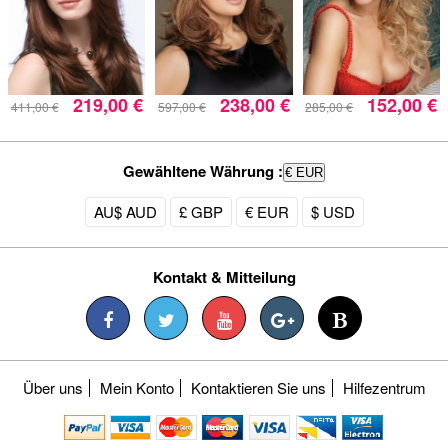
219,00 €
238,00 €
152,00 €
411,00 €
597,00 €
285,00 €
Gewähltene Währung :
€ EUR
AU$ AUD
£ GBP
€ EUR
$ USD
Kontakt & Mitteilung
Über uns
Mein Konto
Kontaktieren Sie uns
Hilfezentrum