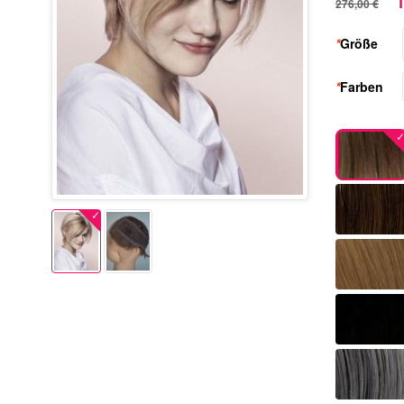
1
276,00 €
*
Größe
*
Farben