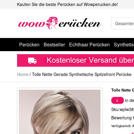
Kaufen Sie die beste Perücken auf Wowperucken.de!
Perücken
Bestseller
Echthaar Perücken
Syntheti
Home
/
Tolle Nette Gerade Synthetische Spitzefront Perücke
Tolle Nette 
in de
4
Sku:wplw38
Bewertung 
Verfügbarkeit:
A