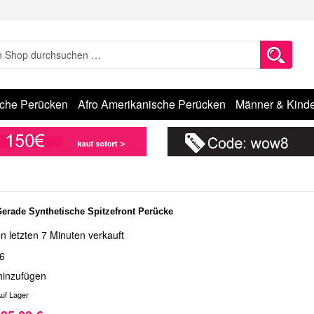
sche Perücken
Afro Amerikanische Perücken
Männer & Kinde
Gerade Synthetische Spitzefront Perücke
n letzten 7 Minuten verkauft
6
hinzufügen
uf Lager