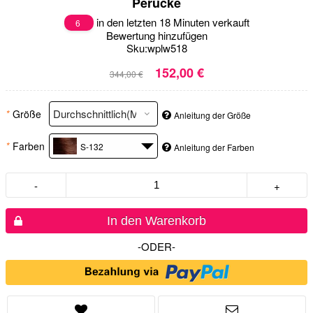
Perücke
in den letzten 18 Minuten verkauft
6
Bewertung hinzufügen
Sku:
wplw518
152,00 €
344,00 €
*
Größe
Anleitung der Größe
*
Farben
S-132
Anleitung der Farben
-
+
In den Warenkorb
-ODER-