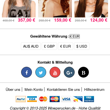
357,00 €
159,00 €
124,00 €
468,00 €
268,00 €
268,00 €
Gewähltene Währung :
€ EUR
AU$ AUD
£ GBP
€ EUR
$ USD
Kontakt & Mitteilung
Über uns
Mein Konto
Kontaktieren Sie uns
Hilfezentrum
Copyright © 2013-2025 Wowperucken.de - Hohe Qualität