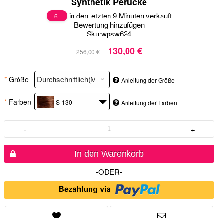
Synthetik Perücke
in den letzten 9 Minuten verkauft
6
Bewertung hinzufügen
Sku:
wpsw624
130,00 €
256,00 €
*
Größe
Anleitung der Größe
*
Farben
S-130
Anleitung der Farben
-
+
In den Warenkorb
-ODER-