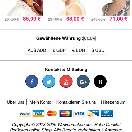
85,00 €
68,00 €
71,00 €
204,00 €
237,00 €
243,00 €
Gewähltene Währung :
€ EUR
AU$ AUD
£ GBP
€ EUR
$ USD
Kontakt & Mitteilung
Über uns
Mein Konto
Kontaktieren Sie uns
Hilfezentrum
Copyright © 2013-2025 Wowperucken.de - Hohe Qualität
Perücken online Shop. Alle Rechte Vorbehalten. | Adresse: