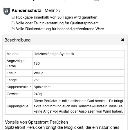
Kundenschutz
|
Mehr >>
Rückgabe innerhalb von 30 Tagen wird garantiert
Volle oder Teilrückerstattung für Qualitätsproblem
Volle Rückerstattung für beschädigte/verlorene Ware
Beschreibung
Material
Heizbeständige Synthetik
Angezeigte
130
Farbe
Frisur
Wellig
Länge
26"
Kappenstruktur
Spitzefront
Gewicht
240g
Diese Perücke ist mit elastischem Gurt herstellt. Es bringt
Kappengröße
extra Komfort und auch das Selbstbewusstsein, dass Sie
keine Angst vor Ausfall oder Ausblasen von Wind haben.
Vorteile von Spitzefront Perücken
Spitzefront Perücken bringt die Möglickeit, die ein natürliches