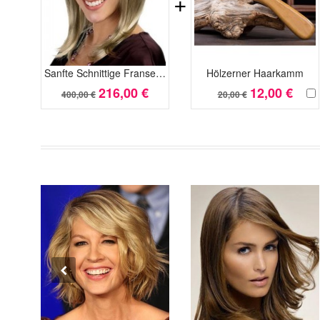
+
Sanfte Schnittige Franse Spitzefront Mit Mono Perücke
Hölzerner Haarkamm
216,00 €
12,00 €
400,00 €
20,00 €