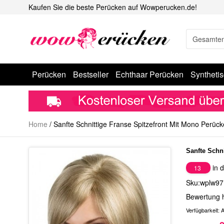
Kaufen Sie die beste Perücken auf Wowperucken.de!
Perücken
Bestseller
Echthaar Perücken
Syntheti
Home
/
Sanfte Schnittige Franse Spitzefront Mit Mono Perück
Sanfte Schn
in d
13
Sku:wplw97
Bewertung 
Verfügbarkeit:
A