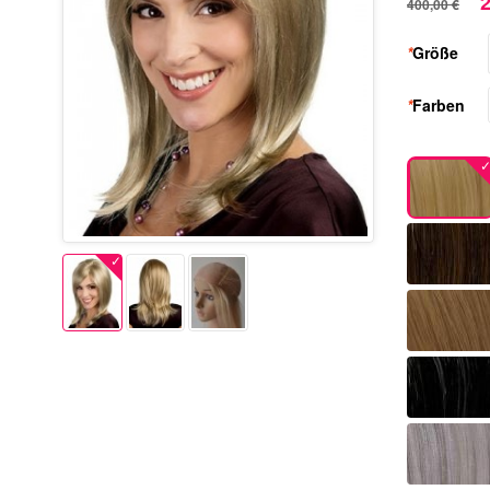
2
400,00 €
*
Größe
*
Farben