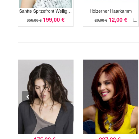
Sanfte Spitzefront Wellige Remy Echthaar Perücken
Hölzerner Haarkamm
199,00 €
12,00 €
356,00 €
20,00 €