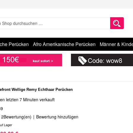
sche Perücken
Afro Amerikanische Perücken
Männer & Kinde
zefront Wellige Remy Echthaar Perücken
en letzten 7 Minuten verkauft
39
2
Bewertung(en)
|
Bewertung hinzufügen
uf Lager