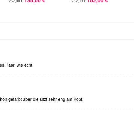
135,00 €
152,00 €
257,00 €
262,00 €
kes Haar, wie echt
chön gefärbt aber die sitzt sehr eng am Kopf.