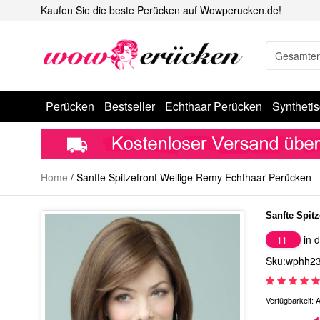
Kaufen Sie die beste Perücken auf Wowperucken.de!
Perücken
Bestseller
Echthaar Perücken
Syntheti
Home
/
Sanfte Spitzefront Wellige Remy Echthaar Perücken
Sanfte Spit
in d
11
Sku:wphh2
Verfügbarkeit:
A