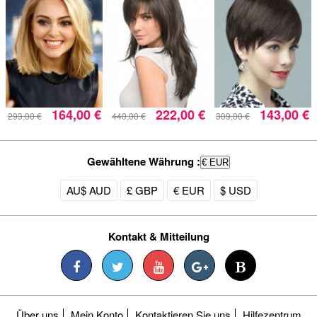
164,00 €
222,00 €
143,00 €
293,00 €
440,00 €
309,00 €
Gewähltene Währung :
€ EUR
AU$ AUD
£ GBP
€ EUR
$ USD
Kontakt & Mitteilung
Über uns
Mein Konto
Kontaktieren Sie uns
Hilfezentrum