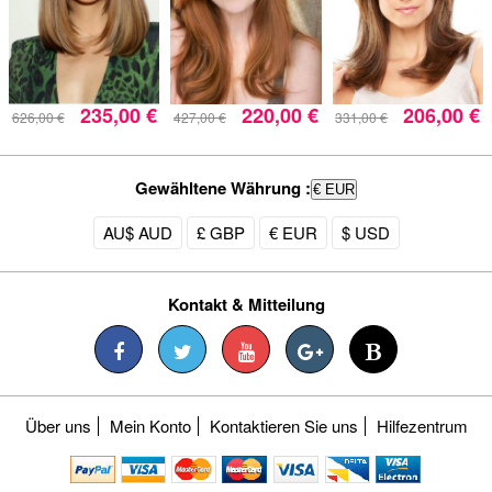
235,00 €
220,00 €
206,00 €
626,00 €
427,00 €
331,00 €
Gewähltene Währung :
€ EUR
AU$ AUD
£ GBP
€ EUR
$ USD
Kontakt & Mitteilung
Über uns
Mein Konto
Kontaktieren Sie uns
Hilfezentrum