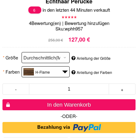
Echthaar Perücke
in den letzten 44 Minuten verkauft
6
4
Bewertung(en)
|
Bewertung hinzufügen
Sku:
wphh957
127,00 €
256,00 €
*
Größe
Anleitung der Größe
*
Farben
H-Flame
Anleitung der Farben
-
+
In den Warenkorb
-ODER-