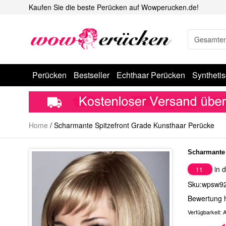
Kaufen Sie die beste Perücken auf Wowperucken.de!
Perücken
Bestseller
Echthaar Perücken
Syntheti
Home
/
Scharmante Spitzefront Grade Kunsthaar Perücke
Scharmante 
in d
11
Sku:wpsw9
Bewertung 
Verfügbarkeit:
A