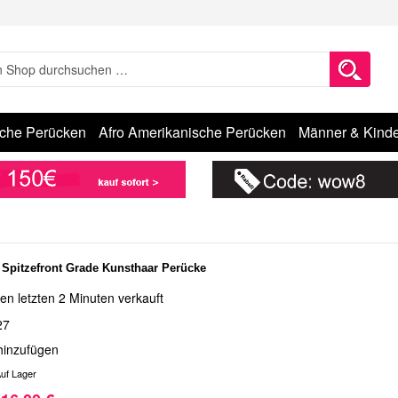
sche Perücken
Afro Amerikanische Perücken
Männer & Kinde
Spitzefront Grade Kunsthaar Perücke
en letzten 2 Minuten verkauft
27
hinzufügen
uf Lager