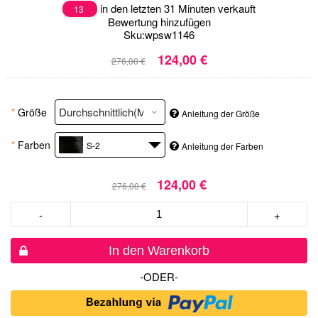
in den letzten 31 Minuten verkauft
13
Bewertung hinzufügen
Sku:
wpsw1146
124,00 €
276,00 €
*
Größe
Anleitung der Größe
*
Farben
S-2
Anleitung der Farben
124,00 €
276,00 €
-
+
In den Warenkorb
-ODER-