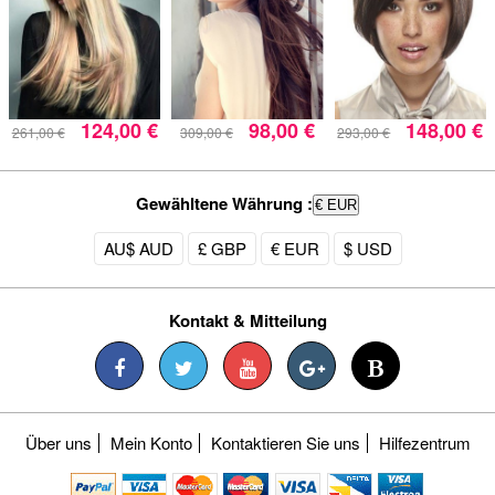
124,00 €
98,00 €
148,00 €
261,00 €
309,00 €
293,00 €
Gewähltene Währung :
€ EUR
AU$ AUD
£ GBP
€ EUR
$ USD
Kontakt & Mitteilung
Über uns
Mein Konto
Kontaktieren Sie uns
Hilfezentrum