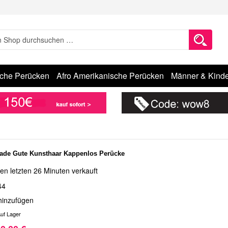
sche Perücken
Afro Amerikanische Perücken
Männer & Kinde
ade Gute Kunsthaar Kappenlos Perücke
en letzten 26 Minuten verkauft
44
hinzufügen
uf Lager