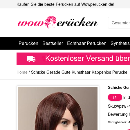
Kaufen Sie die beste Perücken auf Wowperucken.de!
Perücken
Bestseller
Echthaar Perücken
Syntheti
Home
/
Schicke Gerade Gute Kunsthaar Kappenlos Perücke
Schicke Ger
in d
13
Sku:wpsw7
Bewertung 
Verfügbarkeit:
A