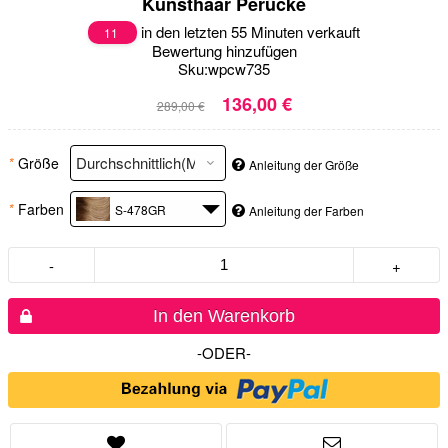
Kunsthaar Perücke
in den letzten 55 Minuten verkauft
11
Bewertung hinzufügen
Sku:
wpcw735
136,00 €
289,00 €
*
Größe
Anleitung der Größe
*
Farben
S-478GR
Anleitung der Farben
-
+
In den Warenkorb
-ODER-