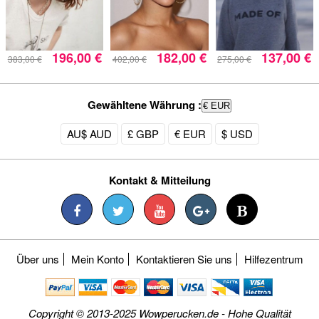
196,00 €
182,00 €
137,00 €
383,00 €
402,00 €
275,00 €
Gewähltene Währung :
€ EUR
AU$ AUD
£ GBP
€ EUR
$ USD
Kontakt & Mitteilung
Über uns
Mein Konto
Kontaktieren Sie uns
Hilfezentrum
Copyright © 2013-2025 Wowperucken.de - Hohe Qualität