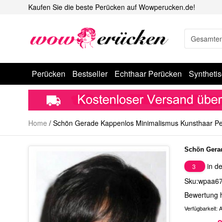
Kaufen Sie die beste Perücken auf Wowperucken.de!
Perücken
Bestseller
Echthaar Perücken
Syntheti
Home
/
Schön Gerade Kappenlos Minimalismus Kunsthaar P
Schön Gera
in de
3
Sku:wpaa6
Bewertung 
Verfügbarkeit:
A