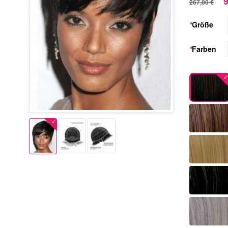
9
267,00 €
*
Größe
*
Farben