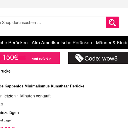
sche Perücken
Afro Amerikanische Perücken
Männer & Kinde
erücke
de Kappenlos Minimalismus Kunsthaar Perücke
n letzten 1 Minuten verkauft
72
hinzufügen
uf Lager