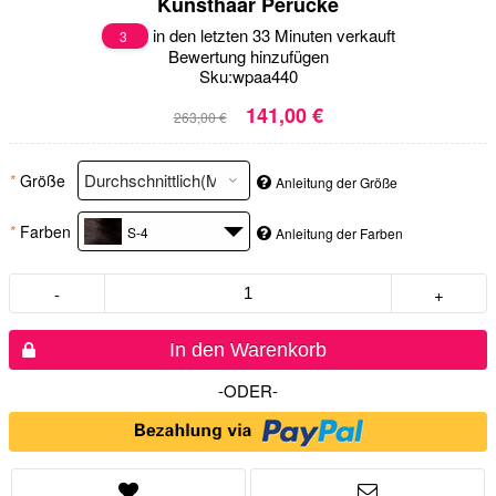
Kunsthaar Perücke
in den letzten 33 Minuten verkauft
3
Bewertung hinzufügen
Sku:
wpaa440
141,00 €
263,00 €
*
Größe
Anleitung der Größe
*
Farben
S-4
Anleitung der Farben
-
+
In den Warenkorb
-ODER-