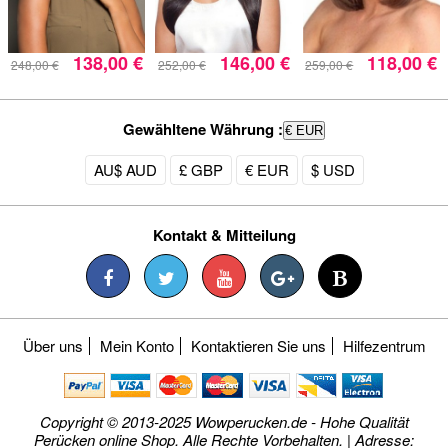
138,00 €
146,00 €
118,00 €
248,00 €
252,00 €
259,00 €
Gewähltene Währung :
€ EUR
AU$ AUD
£ GBP
€ EUR
$ USD
Kontakt & Mitteilung
Über uns
Mein Konto
Kontaktieren Sie uns
Hilfezentrum
Copyright © 2013-2025 Wowperucken.de - Hohe Qualität
Perücken online Shop. Alle Rechte Vorbehalten. | Adresse: