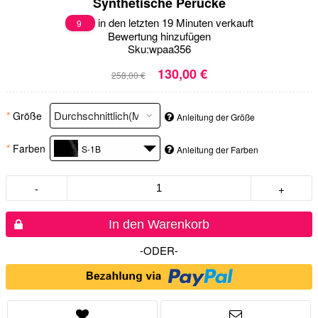
Synthetische Perücke
in den letzten 19 Minuten verkauft
9
Bewertung hinzufügen
Sku:
wpaa356
130,00 €
258,00 €
*
Größe
Anleitung der Größe
*
Farben
S-1B
Anleitung der Farben
-
+
In den Warenkorb
-ODER-