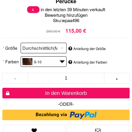
Perücke
in den letzten 39 Minuten verkauft
4
Bewertung hinzufügen
Sku:
wpaa496
115,00 €
260,00 €
*
Größe
Anleitung der Größe
*
Farben
S-10
Anleitung der Farben
-
+
In den Warenkorb
-ODER-